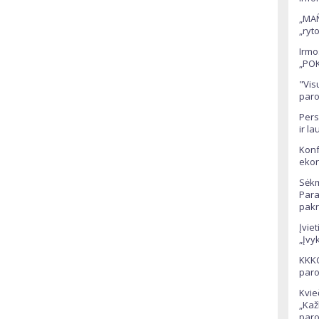
„MAÑ
„ryt
Irmo
„POK
"Vis
paro
Pers
ir la
Konf
ekon
Sėkm
Para
pakr
Įvie
„Įvyk
KKKC
paro
Kvie
„Kaž
par