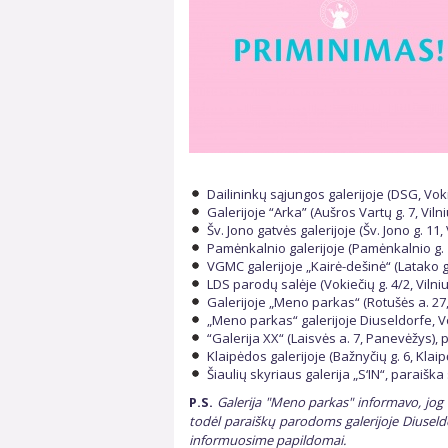
Dailininkų sąjungos galerijoje (DSG, Voki
Galerijoje “Arka” (Aušros Vartų g. 7, Vil
Šv. Jono gatvės galerijoje (Šv. Jono g. 11
Pamėnkalnio galerijoje (Pamėnkalnio g. 1
VGMC galerijoje „Kairė-dešinė“ (Latako g.
LDS parodų salėje (Vokiečių g. 4/2, Viln
Galerijoje „Meno parkas“ (Rotušės a. 2
„Meno parkas“ galerijoje Diuseldorfe, V
“Galerija XX“ (Laisvės a. 7, Panevėžys)
Klaipėdos galerijoje (Bažnyčių g. 6, Kla
Šiaulių skyriaus galerija „S‘IN“, paraišk
P.S.
Galerija "Meno parkas" informavo, jog d
todėl paraiškų parodoms galerijoje Diuseld
informuosime papildomai.