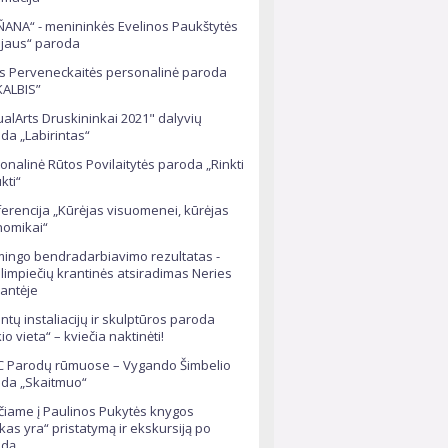
ANA“ - menininkės Evelinos Paukštytės
ojaus“ paroda
s Perveneckaitės personalinė paroda
ALBIS”
ualArts Druskininkai 2021" dalyvių
da „Labirintas“
onalinė Rūtos Povilaitytės paroda „Rinkti
ukti“
erencija „Kūrėjas visuomenei, kūrėjas
omikai“
ingo bendradarbiavimo rezultatas -
limpiečių krantinės atsiradimas Neries
antėje
tintų instaliacijų ir skulptūros paroda
io vieta“ – kviečia naktinėti!
 Parodų rūmuose – Vygando Šimbelio
da „Skaitmuo“
čiame į Paulinos Pukytės knygos
kas yra“ pristatymą ir ekskursiją po
odą