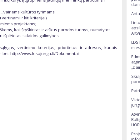
ininkų kūrybą (grupinėms jaunųjų menininkų parodoms ir
dama
 įvairiems kultūros tyrimams;
Anta
rtinami ir kiti kriterijai);
Liet
jamiems projektams;
apsi
iškoms, kai išryškintas ir aiškus parodos turinys, numatytos
ArtV
ri išplėtotas sklaidos galimybes
LDS 
lygas, vertinimo kriterijus, prioritetus ir adresus, kuriais
mies
de bei: http://www.ldsajunga.lt/Dokumentai
Edmu
atgi
„Dai
Skul
paro
Patr
Vikt
jung
Atvi
Balt
HOR
Proj
info