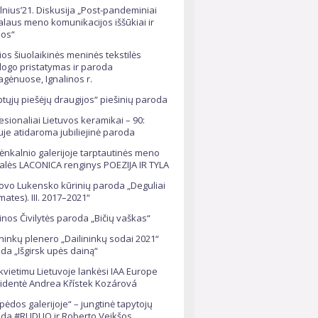
ilnius’21. Diskusija „Post-pandeminiai
alaus meno komunikacijos iššūkiai ir
os“
ios šiuolaikinės meninės tekstilės
logo pristatymas ir paroda
agėnuose, Ignalinos r.
ptųjų piešėjų draugijos“ piešinių paroda
esionaliai Lietuvos keramikai – 90:
iuje atidaroma jubiliejinė paroda
nkalnio galerijoje tarptautinės meno
alės LACONICA renginys POEZIJA IR TYLA
ovo Lukensko kūrinių paroda „Deguliai
mates). III. 2017–2021“
tinos Čivilytės paroda „Bičių vaškas“
ininkų plenero „Dailininkų sodai 2021“
da „Išgirsk upės dainą“
kvietimu Lietuvoje lankėsi IAA Europe
identė Andrea Křístek Kozárová
ipėdos galerijoje“ – jungtinė tapytojų
da #RUDUO ir Roberto Veikšos