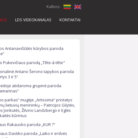
Kalbos:
ENOS
LDS VIDEOKANALAS
KONTAKTAI
os Antanavičiūtės kūrybos paroda
e“
o Pukevičiaus parodą „Tête-à-tête"
onalinė Antano Šerono tapybos paroda
rtys 3 ir 5“
pėdoje atidaroma grupinė paroda
ramarinas“
o parkas“ mugėje „Artissima“ pristatys
rių lietuvių menininkų – Patricijos Gilytės,
s Jonkutės, Žilvino Landzbergo ir Eglės
ckaitės kūrinius
aus Rakausko paroda „KUR ?“
iaus Dastiko paroda „Laiko ir erdvės