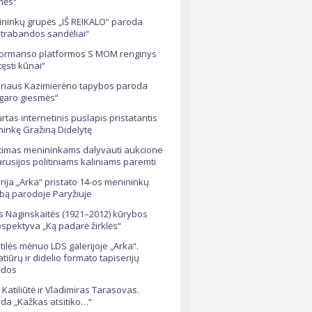
mės“
ninkų grupės „IŠ REIKALO“ paroda
trabandos sandėliai“
ormanso platformos S MOM renginys
tęsti kūnai“
riaus Kazimierėno tapybos paroda
garo giesmės“
rtas internetinis puslapis pristatantis
ininkę Gražiną Didelytę
timas menininkams dalyvauti aukcione
arusijos politiniams kaliniams paremti
rija „Arka“ pristato 14-os menininkų
bą parodoje Paryžiuje
s Naginskaitės (1921–2012) kūrybos
ospektyva „Ką padarė žirklės“
tilės mėnuo LDS galerijoje „Arka“.
atiūrų ir didelio formato tapiserijų
odos
 Katiliūtė ir Vladimiras Tarasovas.
da „Kažkas atsitiko…“