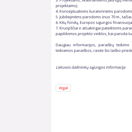
3. Projektams, skatinantiems jaunųjų men
projektams);
4. Konceptualioms kuratorinėms parodoms,
5. Jubiliejinėms parodoms (nuo 70 m., tačiau ve
6. Kitų fondų, Europos sąjungos finansuo
7. Kruopščiai ir atsakingai pateiktoms para
papildomos projekto veiklos, kai paroda tu
Daugiau informacijos, paraiškų teikimo są
teikiamos paraiškos, rasite šio laiško prie
Lietuvos dailininkų sąjungos informacija
Atgal