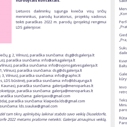
nurodytais kontaktais.
sak
Meni
Lietuvos dailininkų sąjunga kviečia visų sričių
„Kon
menininkus, parodų kuratorius, projektų vadovus
teikti paraiškas 2022 m. parodų (projektų) rengimui
Perf
„Pra
LDS galerijose:
Gied
„Pra
Suku
dail
ečių g. 2, Vilnius), paraiška siunčiama: dsg@dsgalerija.lt
nius), paraiška siunčiama: info@arkagalerija.lt
Kvie
, Vilnius), paraiška siunčiama: info@svjonogatvesgalerija.lt
Balt
, Vilnius), paraiška siunčiama: dsg@dsgalerija.lt
Gale
 3, Vilnius), paraiška siunčiama: info@graphic.lt
kūry
ius, LDS būstinė), paraiška siunčiama: info@ldsajunga.lt
7, Kaunas), paraiška siunčiama: galerija@menoparkas.lt
Ievo
okietijoje, paraiška siunčiama: galerija@menoparkas.lt
retr
, paraiška siunčiama: galerijaxx@gmail.com
Teks
ipėda), paraiška siunčiama: klaipeda.lds@gmail.com
Mini
a siunčiama: lds.siauliai@gmail.com
par
ėl tam tikrų aplinkybių laikinai stabdo savo veiklą Diuseldorfe,
Rūta
orfe 2022 metams prašome neteikti. Galerijai atnaujinus veiklą,
Paro