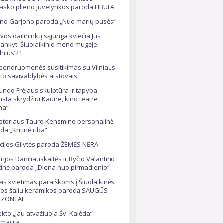
sko plieno juvelyrikos paroda FIBULA
no Garjono paroda „Nuo marių pusės“
uvos dailininkų sąjunga kviečia Jus
lankyti Šiuolaikinio meno mugėje
ilnius’21
bendruomenės susitikimas su Vilniaus
to savivaldybės atstovais
ndo Frėjaus skulptūra ir tapyba
msta skrydžiui Kaune, kino teatre
na“
ptoriaus Tauro Kensmino personalinė
da „Kritinė riba“.
icijos Gilytės paroda ŽEMĖS NĖRA
orijos Daniliauskaitės ir Ryčio Valantino
tinė paroda „Diena nuo pirmadienio“
ras kvietimas paraiškoms į Šiuolaikinės
ijos šalių keramikos parodą SAUGŪS
IZONTAI
ekto „Jau atvažiuoja Šv. Kalėda“
rmacija