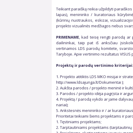
Teikiant paraišką reikia užpildyti paraiško
lapas), menininko / kuratoriaus kūrybi
(kūrinių nuotraukos, eskizai, vizualizacij
projekto vizualinės medžiagos nebus svar
PRIMENAME
, kad teisę rengti parodą ar 
dailininkai, taip pat iš anksčiau įsisko
vertinamos LDS parodų komitete, svarst
Taryboje. Apie vertinimo rezultatus VISUS 
Projektų ir parodų vertinimo kriterijai
1. Projekto atitiktis LDS MKO misijai ir strateg
http://www.ldsajunga.lt/Dokumentai );
2. Aukšta parodos / projekto meninė ir kultū
3. Parodos / projekto idėja pagrįsta ir argum
4. Projektą / parodą vykdo ar jame dalyvauj
nariai);
5. Ankstesnės menininko ir / ar kuratoriaus
Prioritetai teikiami šiems projektams ir pa
1. Tęstiniams projektams;
2. Tarptautiniams projektams (tarptautini