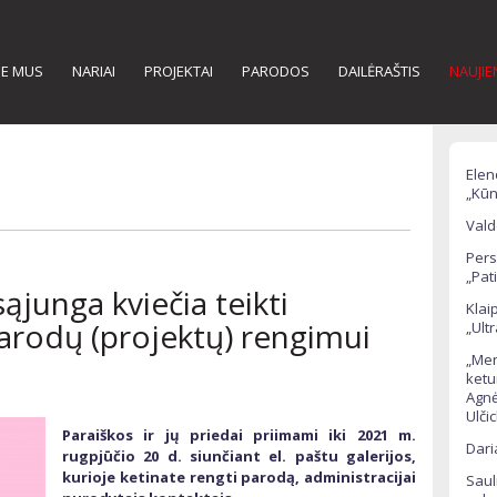
IE MUS
NARIAI
PROJEKTAI
PARODOS
DAILĖRAŠTIS
NAUJI
Elen
„Kūn
Vald
Pers
„Pati
sąjunga kviečia teikti
Klai
arodų (projektų) rengimui
„Ult
„Men
ketu
Agnė
Ulči
Paraiškos ir jų priedai priimami iki 2021 m.
Dari
rugpjūčio 20 d. siunčiant el. paštu galerijos,
kurioje ketinate rengti parodą, administracijai
Saul