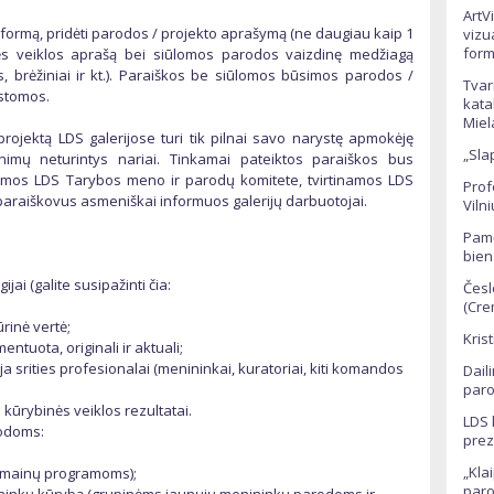
ArtV
s formą, pridėti parodos / projekto aprašymą (ne daugiau kaip 1
vizu
form
nės veiklos aprašą bei siūlomos parodos vaizdinę medžiagą
os, brėžiniai ir kt.). Paraiškos be siūlomos būsimos parodos /
Tvar
stomos.
kata
Miel
projektą LDS galerijose turi tik pilnai savo narystę apmokėję
„Sla
linimų neturintys nariai. Tinkamai pateiktos paraiškos bus
omos LDS Tarybos meno ir parodų komitete, tvirtinamos LDS
Prof
paraiškovus asmeniškai informuos galerijų darbuotojai.
Viln
Pamė
:
bien
ijai (galite susipažinti čia:
Česl
(Cre
rinė vertė;
Kris
entuota, originali ir aktuali;
a srities profesionalai (menininkai, kuratoriai, kiti komandos
Dail
paro
 kūrybinės veiklos rezultatai.
LDS 
rodoms:
prez
„Kla
ų mainų programoms);
paro