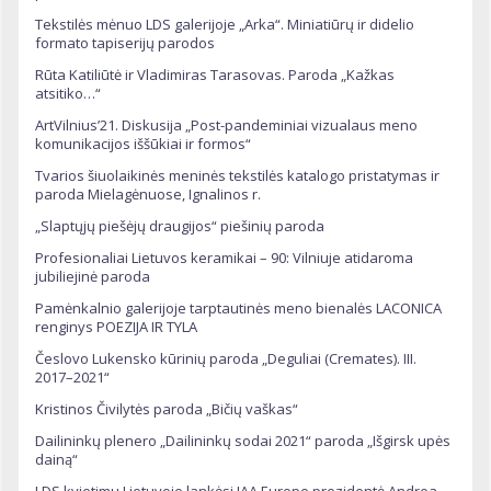
Tekstilės mėnuo LDS galerijoje „Arka“. Miniatiūrų ir didelio
formato tapiserijų parodos
Rūta Katiliūtė ir Vladimiras Tarasovas. Paroda „Kažkas
atsitiko…“
ArtVilnius’21. Diskusija „Post-pandeminiai vizualaus meno
komunikacijos iššūkiai ir formos“
Tvarios šiuolaikinės meninės tekstilės katalogo pristatymas ir
paroda Mielagėnuose, Ignalinos r.
„Slaptųjų piešėjų draugijos“ piešinių paroda
Profesionaliai Lietuvos keramikai – 90: Vilniuje atidaroma
jubiliejinė paroda
Pamėnkalnio galerijoje tarptautinės meno bienalės LACONICA
renginys POEZIJA IR TYLA
Česlovo Lukensko kūrinių paroda „Deguliai (Cremates). III.
2017–2021“
Kristinos Čivilytės paroda „Bičių vaškas“
Dailininkų plenero „Dailininkų sodai 2021“ paroda „Išgirsk upės
dainą“