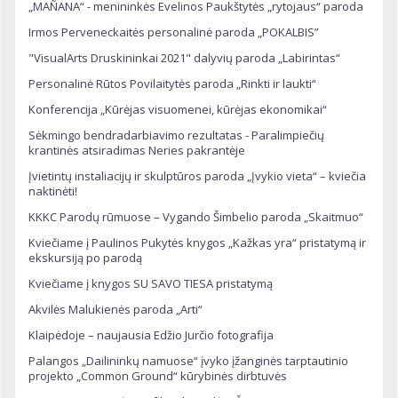
„MAÑANA“ - menininkės Evelinos Paukštytės „rytojaus“ paroda
Irmos Perveneckaitės personalinė paroda „POKALBIS”
"VisualArts Druskininkai 2021" dalyvių paroda „Labirintas“
Personalinė Rūtos Povilaitytės paroda „Rinkti ir laukti“
Konferencija „Kūrėjas visuomenei, kūrėjas ekonomikai“
Sėkmingo bendradarbiavimo rezultatas - Paralimpiečių
krantinės atsiradimas Neries pakrantėje
Įvietintų instaliacijų ir skulptūros paroda „Įvykio vieta“ – kviečia
naktinėti!
KKKC Parodų rūmuose – Vygando Šimbelio paroda „Skaitmuo“
Kviečiame į Paulinos Pukytės knygos „Kažkas yra“ pristatymą ir
ekskursiją po parodą
Kviečiame į knygos SU SAVO TIESA pristatymą
Akvilės Malukienės paroda „Arti“
Klaipėdoje – naujausia Edžio Jurčio fotografija
Palangos „Dailininkų namuose“ įvyko įžanginės tarptautinio
projekto „Common Ground“ kūrybinės dirbtuvės