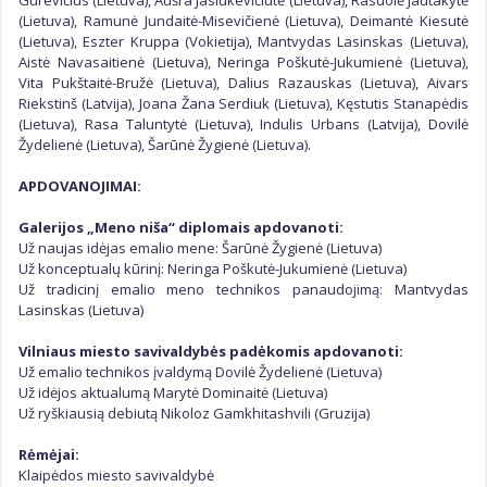
Gurevičius (Lietuva), Aušra Jasiukevičiūtė (Lietuva), Rasuolė Jautakytė
(Lietuva), Ramunė Jundaitė-Misevičienė (Lietuva), Deimantė Kiesutė
(Lietuva), Eszter Kruppa (Vokietija), Mantvydas Lasinskas (Lietuva),
Aistė Navasaitienė (Lietuva), Neringa Poškutė-Jukumienė (Lietuva),
Vita Pukštaitė-Bružė (Lietuva), Dalius Razauskas (Lietuva), Aivars
Riekstinš (Latvija), Joana Žana Serdiuk (Lietuva), Kęstutis Stanapėdis
(Lietuva), Rasa Taluntytė (Lietuva), Indulis Urbans (Latvija), Dovilė
Žydelienė (Lietuva), Šarūnė Žygienė (Lietuva).
APDOVANOJIMAI:
Galerijos „Meno niša“ diplomais apdovanoti:
Už naujas idėjas emalio mene: Šarūnė Žygienė (Lietuva)
Už konceptualų kūrinį: Neringa Poškutė-Jukumienė (Lietuva)
Už tradicinį emalio meno technikos panaudojimą: Mantvydas
Lasinskas (Lietuva)
Vilniaus miesto savivaldybės padėkomis apdovanoti:
Už emalio technikos įvaldymą Dovilė Žydelienė (Lietuva)
Už idėjos aktualumą Marytė Dominaitė (Lietuva)
Už ryškiausią debiutą Nikoloz Gamkhitashvili (Gruzija)
Rėmėjai:
Klaipėdos miesto savivaldybė