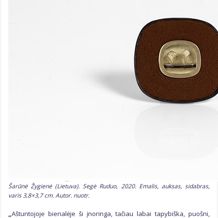
Šarūnė Žygienė (Lietuva). Segė Ruduo, 2020. Emalis, auksas, sidabras,
varis 3,8×3,7 cm. Autor. nuotr.
„
Aštuntojoje bienalėje ši įnoringa, tačiau labai tapybiška, puošni,