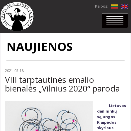
Kalbos:
PRADŽIA
APIE MUS
NAUJIENOS
NARIAI
Nariai
In memoriam
Mano duomenys
PROJEKTAI
2021-05-18
PARODOS
VIII tarptautinės emalio
Parodos
Virtualios parodos
bienalės „Vilnius 2020“ paroda
DAILĖRAŠTIS
Dailėraštis
Dailė
Archyvas
Lietuvos
NAUJIENOS
dailininkų
LDS VIDEOKANALAS
sąjungos
KONTAKTAI
Klaipėdos
LDS skyriai
skyriaus