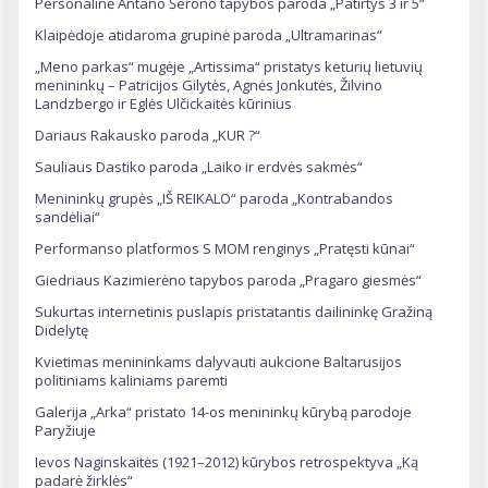
Personalinė Antano Šerono tapybos paroda „Patirtys 3 ir 5“
Klaipėdoje atidaroma grupinė paroda „Ultramarinas“
„Meno parkas“ mugėje „Artissima“ pristatys keturių lietuvių
menininkų – Patricijos Gilytės, Agnės Jonkutės, Žilvino
Landzbergo ir Eglės Ulčickaitės kūrinius
Dariaus Rakausko paroda „KUR ?“
Sauliaus Dastiko paroda „Laiko ir erdvės sakmės“
Menininkų grupės „IŠ REIKALO“ paroda „Kontrabandos
sandėliai“
Performanso platformos S MOM renginys „Pratęsti kūnai“
Giedriaus Kazimierėno tapybos paroda „Pragaro giesmės“
Sukurtas internetinis puslapis pristatantis dailininkę Gražiną
Didelytę
Kvietimas menininkams dalyvauti aukcione Baltarusijos
politiniams kaliniams paremti
Galerija „Arka“ pristato 14-os menininkų kūrybą parodoje
Paryžiuje
Ievos Naginskaitės (1921–2012) kūrybos retrospektyva „Ką
padarė žirklės“