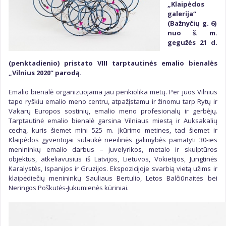
Kūrybinės grupės
„Klaipėdos
Kūrybiniai padaliniai
galerija“
Galerijos
(Ba
žnyčių g.
6)
nuo š.
m.
gegužės
21
d.
(
penkt
adienio) pristato VIII tarptautinės emalio bienalės
„Vilnius 2020“ parodą.
Emalio bienalė organizuojama jau penkiolika metų. Per juos Vilnius
tapo ryškiu emalio meno centru, atpažįstamu ir žinomu tarp Rytų ir
Vakarų Europos sostinių, emalio meno profesionalų ir gerbėjų.
Tarptautinė emalio bienalė garsina Vilniaus miestą ir Auksakalių
cechą, kuris šiemet mini 525 m. įkūrimo metines, tad šiemet ir
Klaipėdos gyventojai sulaukė neeilinės galimybės pamatyti 30-ies
menininkų emalio darbus – juvelyrikos, metalo ir skulptūros
objektus, atkeliavusius iš Latvijos, Lietuvos, Vokietijos, Jungtinės
Karalystės, Ispanijos ir Gruzijos. Ekspozicijoje svarbią vietą užims ir
klaipėdiečių menininkų Sauliaus Bertulio, Letos Balčiūnaitės bei
Neringos Poškutės-Jukumienės kūriniai.