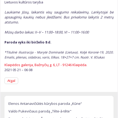
Lietuvos kultūros taryba
Laukiame Jūsų, laikantis visų saugumo reikalavimų. Lankytojai be
apsauginių kaukių nebus įleidžiami. Bus privaloma laikytis
2 metr
ų
atstumo.
Mūsų darbo laikas: II–V – 1
1
:
00
–18:
0
0, VI – 1
1:
00–16:00
Paroda vyks iki birželio
8
d.
*Titulinė iliustracija - Marytė Dominaitė (Lietuva). Koljė Koronė-19, 2020.
Emalis, plienas, sidabras, varis, šilkas. 18×27×7 cm. Nuotr. V. Ilčiukas
Klaipėdos galerija, Bažnyčių g. 6, LT - 91246 Klaipėda.
2021 05 21 – 06 08
Atgal
Elenos Antanavičiūtės kūrybos paroda „Kūne“
Valdo Pukevičiaus parodą „Tête-à-tête"