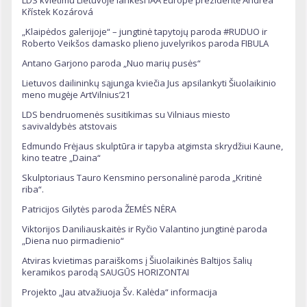
LDS kvietimu Lietuvoje lankėsi IAA Europe prezidentė Andrea
Křístek Kozárová
„Klaipėdos galerijoje“ – jungtinė tapytojų paroda #RUDUO ir
Roberto Veikšos damasko plieno juvelyrikos paroda FIBULA
Antano Garjono paroda „Nuo marių pusės“
Lietuvos dailininkų sąjunga kviečia Jus apsilankyti Šiuolaikinio
meno mugėje ArtVilnius’21
LDS bendruomenės susitikimas su Vilniaus miesto
savivaldybės atstovais
Edmundo Frėjaus skulptūra ir tapyba atgimsta skrydžiui Kaune,
kino teatre „Daina“
Skulptoriaus Tauro Kensmino personalinė paroda „Kritinė
riba“.
Patricijos Gilytės paroda ŽEMĖS NĖRA
Viktorijos Daniliauskaitės ir Ryčio Valantino jungtinė paroda
„Diena nuo pirmadienio“
Atviras kvietimas paraiškoms į Šiuolaikinės Baltijos šalių
keramikos parodą SAUGŪS HORIZONTAI
Projekto „Jau atvažiuoja Šv. Kalėda“ informacija