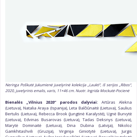
Neringa Poškutė Jukumienė juvelyrinė kolekcija „Laukti”, iš serijos „Ribos“,
2020, juvelyrinis emalis, varis, 11×46 cm. Nuotr. Ingrida Mockutė-Pocienė
Bienalės „Vilnius 2020“ parodos dalyviai:
Artūras Alekna
(Lietuva), Natalia Araya (Ispanija), Leta Balčiūnaitė (Lietuva), Saulius
Bertulis (Lietuva), Rebecca Brook (Jungtinė Karalystė), Ugnė Burvytė
(Lietuva), Edvinas Busarovas (Lietuva), Tadas Deksnys (Lietuva),
Marytė Dominaitė (Lietuva), Dina Dubina (Latvija), Nikoloz
Gamkhitashvili (Gruzija), Virginija Giniotytė (Lietuva), Jurgis