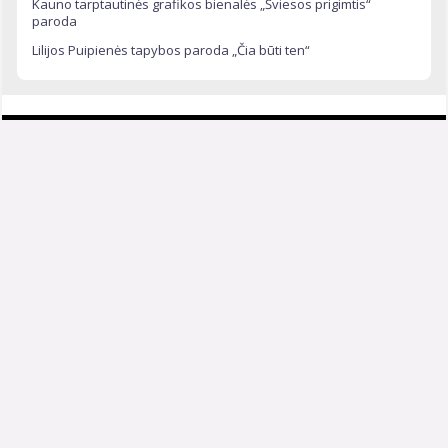
Kauno tarptautinės grafikos bienalės „Šviesos prigimtis“
paroda
Lilijos Puipienės tapybos paroda „Čia būti ten“