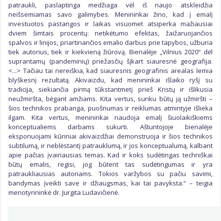
patraukli, paslaptinga medžiaga vėl iš naujo atskleidžia
neišsemiamas savo galimybes. Menininkai žino, kad į emalį
investuotos pastangos ir laikas visuomet atsiperka mažiausiai
dviem šimtais procentų: netikėtumo efektas, žaižaruojančios
spalvos ir linijos, priartinančios emalio darbus prie tapybos, užburia
tiek autorius, tiek ir kiekvieną žiūrovą. Bienalėje „Vilnius 2020“ dėl
suprantamų (pandeminių) priežasčių šįkart siauresnė geografija.
<...> Tačiau tai nereiškia, kad siauresnis geografinis arealas lemia
blyškesnį rezultatą. Akivaizdu, kad menininkai išlaiko ryšį su
tradicija, siekiančia pirmą tūkstantmetį prieš Kristų ir išlikusia
neužmiršta, bėgant amžiams. Kita vertus, sunku būtų ją užmiršti –
šios technikos prabanga, puošnumas ir reiklumas atmintyje išlieka
ilgam. Kita vertus, menininkai naudoja emalį šiuolaikiškiems
konceptualiems darbams sukurti. Aštuntojoje bienalėje
eksponuojami kūriniai akivaizdžiai demonstruoja ir šios technikos
subtilumą, ir neblėstantį patrauklumą, ir jos konceptualumą, kalbant
apie pačias įvairiausias temas. Kad ir koks sudėtingas techniškai
būtų emalis, regisi, jog būtent tas sudėtingumas ir yra
patraukliausias autoriams. Tokios varžybos su pačiu savimi,
bandymas įveikti save ir džiaugsmas, kai tai pavyksta.“ – teigia
menotyrininkė dr. Jurgita Ludavičienė.