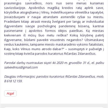
prasmingos saviraiškos, nors nuo seno menas kuriamas
saviizoliacijoje. Apsibrėžus magišką kreidos ratą aplink save,
kūrybiškai atsigręžiama į Vilnių. Indetifikuojama vilnietiška tapatybė,
įsivaizduojami ir naujai atrandami asmeniški ryšiai su miestu.
Pradėdami kitaip atrasti miestą žvelgiant per langą ar individualiai
išgyvendami savyje psichologinę pandeminę būseną, kantriai
pasineriame į apskritos formos idėjos paieškas. Ką miestas
kiekvienam iš mūsų šiuo metu reiškia? Kokią kūrybinę patirtį
išgyvename, būdami paveikti visuotinės negandos? Užsimaskavę
veidus kaukėmis, tampame miesto maskaradinio vyksmo fatalistais.
Kaip, koks Vilnius mums atrodo dabar?“ – susimąstyti ir pažvelgti į
sostinę kitaip kviečia parodos kuratorius Ričardas Zdanavičius.
Parodai darbų nuotraukas siųsti iki 2020 m. gruodžio 31 d., el. paštu
salvevilnius@gmail.com
Daugiau informacijos: parodos kuratorius Ričardas Zdanavičius, mob.
8 618 12 159.
Atgal