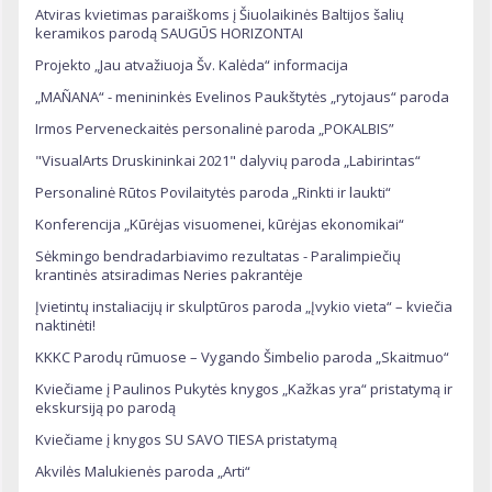
Atviras kvietimas paraiškoms į Šiuolaikinės Baltijos šalių
keramikos parodą SAUGŪS HORIZONTAI
Projekto „Jau atvažiuoja Šv. Kalėda“ informacija
„MAÑANA“ - menininkės Evelinos Paukštytės „rytojaus“ paroda
Irmos Perveneckaitės personalinė paroda „POKALBIS”
"VisualArts Druskininkai 2021" dalyvių paroda „Labirintas“
Personalinė Rūtos Povilaitytės paroda „Rinkti ir laukti“
Konferencija „Kūrėjas visuomenei, kūrėjas ekonomikai“
Sėkmingo bendradarbiavimo rezultatas - Paralimpiečių
krantinės atsiradimas Neries pakrantėje
Įvietintų instaliacijų ir skulptūros paroda „Įvykio vieta“ – kviečia
naktinėti!
KKKC Parodų rūmuose – Vygando Šimbelio paroda „Skaitmuo“
Kviečiame į Paulinos Pukytės knygos „Kažkas yra“ pristatymą ir
ekskursiją po parodą
Kviečiame į knygos SU SAVO TIESA pristatymą
Akvilės Malukienės paroda „Arti“