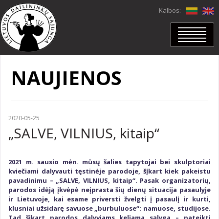
Kalbos:
PRADŽIA
APIE MUS
NAUJIENOS
NARIAI
Nariai
In memoriam
Mano duomenys
PROJEKTAI
2020-05-25
PARODOS
„SALVE, VILNIUS, kitaip“
Parodos
Virtualios parodos
DAILĖRAŠTIS
Dailėraštis
2021 m. sausio mėn. mūsų šalies tapytojai bei skulptoriai
Dailė
kviečiami dalyvauti tęstinėje parodoje, šįkart kiek pakeistu
Archyvas
pavadinimu – „SALVE, VILNIUS, kitaip“. Pasak organizatorių,
NAUJIENOS
parodos idėją įkvėpė neįprasta šių dienų situacija pasaulyje
LDS VIDEOKANALAS
ir Lietuvoje, kai esame priversti žvelgti į pasaulį ir kurti,
KONTAKTAI
klusniai užsidarę savuose „burbuluose“: namuose, studijose.
LDS skyriai
Tad šįkart parodos dalyviams keliama sąlyga – pateikti