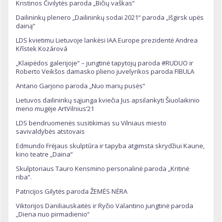
Kristinos Čivilytės paroda „Bičių vaškas“
Dailininkų plenero „Dailininkų sodai 2021“ paroda „Išgirsk upės
dainą“
LDS kvietimu Lietuvoje lankėsi IAA Europe prezidentė Andrea
Křístek Kozárová
„Klaipėdos galerijoje“ – jungtinė tapytojų paroda #RUDUO ir
Roberto Veikšos damasko plieno juvelyrikos paroda FIBULA
Antano Garjono paroda „Nuo marių pusės“
Lietuvos dailininkų sąjunga kviečia Jus apsilankyti Šiuolaikinio
meno mugėje ArtVilnius’21
LDS bendruomenės susitikimas su Vilniaus miesto
savivaldybės atstovais
Edmundo Frėjaus skulptūra ir tapyba atgimsta skrydžiui Kaune,
kino teatre „Daina“
Skulptoriaus Tauro Kensmino personalinė paroda „Kritinė
riba“.
Patricijos Gilytės paroda ŽEMĖS NĖRA
Viktorijos Daniliauskaitės ir Ryčio Valantino jungtinė paroda
„Diena nuo pirmadienio“