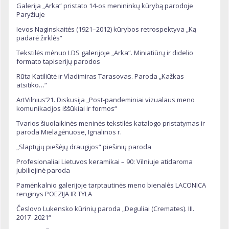
Galerija „Arka“ pristato 14-os menininkų kūrybą parodoje
Paryžiuje
Ievos Naginskaitės (1921–2012) kūrybos retrospektyva „Ką
padarė žirklės“
Tekstilės mėnuo LDS galerijoje „Arka“. Miniatiūrų ir didelio
formato tapiserijų parodos
Rūta Katiliūtė ir Vladimiras Tarasovas. Paroda „Kažkas
atsitiko…“
ArtVilnius’21. Diskusija „Post-pandeminiai vizualaus meno
komunikacijos iššūkiai ir formos“
Tvarios šiuolaikinės meninės tekstilės katalogo pristatymas ir
paroda Mielagėnuose, Ignalinos r.
„Slaptųjų piešėjų draugijos“ piešinių paroda
Profesionaliai Lietuvos keramikai – 90: Vilniuje atidaroma
jubiliejinė paroda
Pamėnkalnio galerijoje tarptautinės meno bienalės LACONICA
renginys POEZIJA IR TYLA
Česlovo Lukensko kūrinių paroda „Deguliai (Cremates). III.
2017–2021“