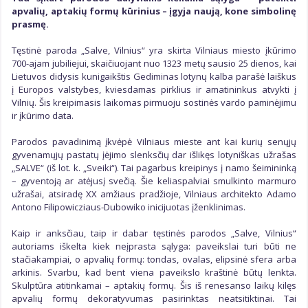
Kūrybinės grupės
apvalių, aptakių formų kūrinius – įgyja naują, kone simbolinę
Kūrybiniai padaliniai
prasmę.
Galerijos
Tęstinė paroda „Salve, Vilnius“ yra skirta Vilniaus miesto įkūrimo
700-ajam jubiliejui, skaičiuojant nuo 1323 metų sausio 25 dienos, kai
Lietuvos didysis kunigaikštis Gediminas lotynų kalba parašė laiškus
į Europos valstybes, kviesdamas pirklius ir amatininkus atvykti į
Vilnių. Šis kreipimasis laikomas pirmuoju sostinės vardo paminėjimu
ir įkūrimo data.
Parodos pavadinimą įkvėpė Vilniaus mieste ant kai kurių senųjų
gyvenamųjų pastatų įėjimo slenksčių dar išlikęs lotyniškas užrašas
„SALVE“ (iš lot. k. „Sveiki“). Tai pagarbus kreipinys į namo šeimininką
– gyventoją ar atėjusį svečią. Šie keliaspalviai smulkinto marmuro
užrašai, atsiradę XX amžiaus pradžioje, Vilniaus architekto Adamo
Antono Filipowicziaus-Dubowiko inicijuotas įženklinimas.
Kaip ir anksčiau, taip ir dabar tęstinės parodos „Salve, Vilnius“
autoriams iškelta kiek neįprasta sąlyga: paveikslai turi būti ne
stačiakampiai, o apvalių formų: tondas, ovalas, elipsinė sfera arba
arkinis. Svarbu, kad bent viena paveikslo kraštinė būtų lenkta.
Skulptūra atitinkamai – aptakių formų. Šis iš renesanso laikų kilęs
apvalių formų dekoratyvumas pasirinktas neatsitiktinai. Tai