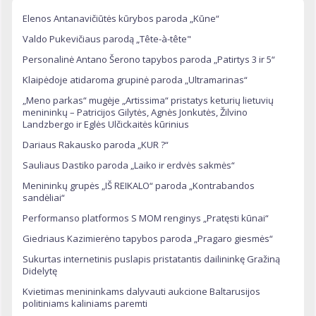
Elenos Antanavičiūtės kūrybos paroda „Kūne“
Valdo Pukevičiaus parodą „Tête-à-tête"
Personalinė Antano Šerono tapybos paroda „Patirtys 3 ir 5“
Klaipėdoje atidaroma grupinė paroda „Ultramarinas“
„Meno parkas“ mugėje „Artissima“ pristatys keturių lietuvių
menininkų – Patricijos Gilytės, Agnės Jonkutės, Žilvino
Landzbergo ir Eglės Ulčickaitės kūrinius
Dariaus Rakausko paroda „KUR ?“
Sauliaus Dastiko paroda „Laiko ir erdvės sakmės“
Menininkų grupės „IŠ REIKALO“ paroda „Kontrabandos
sandėliai“
Performanso platformos S MOM renginys „Pratęsti kūnai“
Giedriaus Kazimierėno tapybos paroda „Pragaro giesmės“
Sukurtas internetinis puslapis pristatantis dailininkę Gražiną
Didelytę
Kvietimas menininkams dalyvauti aukcione Baltarusijos
politiniams kaliniams paremti