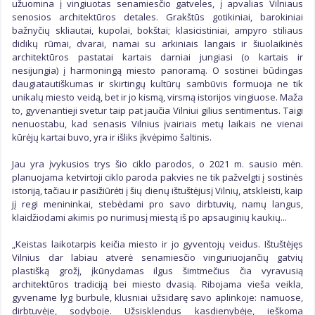
užuomina į vingiuotas senamiesčio gatveles, į apvalias Vilniaus
senosios architektūros detales. Grakštūs gotikiniai, barokiniai
bažnyčių skliautai, kupolai, bokštai; klasicistiniai, ampyro stiliaus
didikų rūmai, dvarai, namai su arkiniais langais ir šiuolaikinės
architektūros pastatai kartais darniai jungiasi (o kartais ir
nesijungia) į harmoningą miesto panoramą. O sostinei būdingas
daugiatautiškumas ir skirtingų kultūrų sambūvis formuoja ne tik
unikalų miesto veidą, bet ir jo kismą, virsmą istorijos vingiuose. Maža
to, gyvenantieji svetur taip pat jaučia Vilniui gilius sentimentus. Taigi
nenuostabu, kad senasis Vilnius įvairiais metų laikais ne vienai
kūrėjų kartai buvo, yra ir išliks įkvėpimo šaltinis.
Jau yra įvykusios trys šio ciklo parodos, o 2021 m. sausio mėn.
planuojama ketvirtoji ciklo paroda pakvies ne tik pažvelgti į sostinės
istoriją, tačiau ir pasižiūrėti į šių dienų ištuštėjusį Vilnių, atskleisti, kaip
jį regi menininkai, stebėdami pro savo dirbtuvių, namų langus,
klaidžiodami akimis po nurimusį miestą iš po apsauginių kaukių...
„Keistas laikotarpis keičia miesto ir jo gyventojų veidus. Ištuštėjęs
Vilnius dar labiau atverė senamiesčio vinguriuojančių gatvių
plastišką grožį, įkūnydamas ilgus šimtmečius čia vyravusią
architektūros tradiciją bei miesto dvasią. Ribojama vieša veikla,
gyvename lyg burbule, klusniai užsidarę savo aplinkoje: namuose,
dirbtuvėje, sodyboje. Užsisklendus kasdienybėje, ieškoma