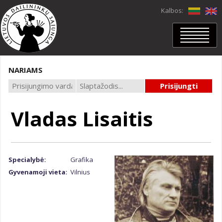
Kalbos:
PRADŽIA
APIE MUS
NARIAMS
NARIAI
Nariai
In memoriam
Mano duomenys
Vladas Lisaitis
PROJEKTAI
PARODOS
Parodos
Virtualios parodos
DAILĖRAŠTIS
Specialybė:
Grafika
Dailėraštis
Dailė
Gyvenamoji vieta:
Vilnius
Archyvas
NAUJIENOS
LDS VIDEOKANALAS
KONTAKTAI
LDS skyriai