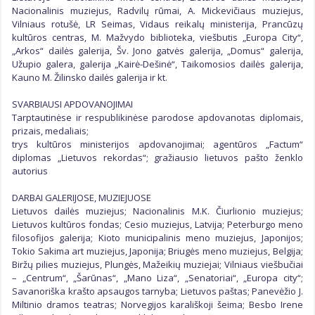
Nacionalinis muziejus, Radvilų rūmai, A. Mickevičiaus muziejus,
Vilniaus rotušė, LR Seimas, Vidaus reikalų ministerija, Prancūzų
kultūros centras, M. Mažvydo biblioteka, viešbutis „Europa City“,
„Arkos“ dailės galerija, Šv. Jono gatvės galerija, „Domus“ galerija,
Užupio galera, galerija „Kairė-Dešinė“, Taikomosios dailės galerija,
Kauno M. Žilinsko dailės galerija ir kt.
SVARBIAUSI APDOVANOJIMAI
Tarptautinėse ir respublikinėse parodose apdovanotas diplomais,
prizais, medaliais;
trys kultūros ministerijos apdovanojimai; agentūros „Factum“
diplomas „Lietuvos rekordas“; gražiausio lietuvos pašto ženklo
autorius
DARBAI GALERIJOSE, MUZIEJUOSE
Lietuvos dailės muziejus; Nacionalinis M.K. Čiurlionio muziejus;
Lietuvos kultūros fondas; Cesio muziejus, Latvija; Peterburgo meno
filosofijos galerija; Kioto municipalinis meno muziejus, Japonijos;
Tokio Sakima art muziejus, Japonija; Briugės meno muziejus, Belgija;
Biržų pilies muziejus, Plungės, Mažeikių muziejai; Vilniaus viešbučiai
– „Centrum“, „Šarūnas“, „Mano Liza“, „Senatoriai“, „Europa city“;
Savanoriška krašto apsaugos tarnyba; Lietuvos paštas; Panevėžio J.
Miltinio dramos teatras; Norvegijos karališkoji šeima; Besbo Irene