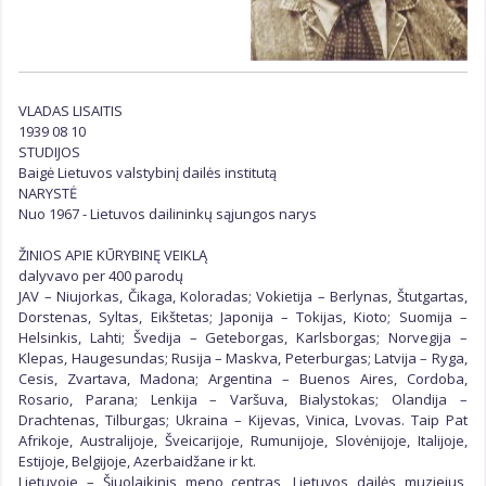
Kūrybinės grupės
Kūrybiniai padaliniai
Galerijos
VLADAS LISAITIS
1939 08 10
STUDIJOS
Baigė Lietuvos valstybinį dailės institutą
NARYSTĖ
Nuo 1967 - Lietuvos dailininkų sąjungos narys
ŽINIOS APIE KŪRYBINĘ VEIKLĄ
dalyvavo per 400 parodų
JAV – Niujorkas, Čikaga, Koloradas; Vokietija – Berlynas, Štutgartas,
Dorstenas, Syltas, Eikštetas; Japonija – Tokijas, Kioto; Suomija –
Helsinkis, Lahti; Švedija – Geteborgas, Karlsborgas; Norvegija –
Klepas, Haugesundas; Rusija – Maskva, Peterburgas; Latvija – Ryga,
Cesis, Zvartava, Madona; Argentina – Buenos Aires, Cordoba,
Rosario, Parana; Lenkija – Varšuva, Bialystokas; Olandija –
Drachtenas, Tilburgas; Ukraina – Kijevas, Vinica, Lvovas. Taip Pat
Afrikoje, Australijoje, Šveicarijoje, Rumunijoje, Slovėnijoje, Italijoje,
Estijoje, Belgijoje, Azerbaidžane ir kt.
Lietuvoje – Šiuolaikinis meno centras, Lietuvos dailės muziejus,